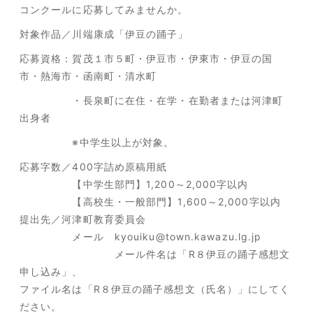
コンクールに応募してみませんか。
対象作品／川端康成「伊豆の踊子」
応募資格：賀茂１市５町・伊豆市・伊東市・伊豆の国
市・熱海市・函南町・清水町
・長泉町に在住・在学・在勤者または河津町
出身者
※中学生以上が対象。
応募字数／400字詰め原稿用紙
【中学生部門】1,200～2,000字以内
【高校生・一般部門】1,600～2,000字以内
提出先／河津町教育委員会
メール kyouiku@town.kawazu.lg.jp
メール件名は「R８伊豆の踊子感想文
申し込み」、
ファイル名は「R８伊豆の踊子感想文（氏名）」にしてく
ださい。