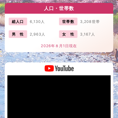
人口・世帯数
総人口
6,130人
世帯数
3,208世帯
男 性
2,963人
女 性
3,167人
2026年８月1日現在