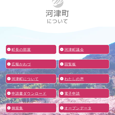
河津町
について
町長の部屋
河津町議会
広報かわづ
回覧板
河津町について
わたしの声
申請書ダウンロード
電子申請
例規集
オープンデータ