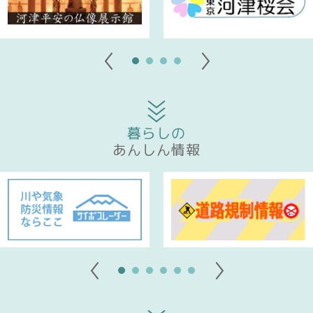
1
2
3
4
暮らしの
あんしん情報
1
2
3
4
5
6