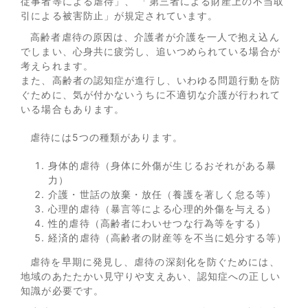
従事者等による虐待」、 「第三者による財産上の不当取
引による被害防止」が規定されています。
高齢者虐待の原因は、介護者が介護を一人で抱え込ん
でしまい、心身共に疲労し、追いつめられている場合が
考えられます。
また、高齢者の認知症が進行し、いわゆる問題行動を防
ぐために、気が付かないうちに不適切な介護が行われて
いる場合もあります。
虐待には5つの種類があります。
身体的虐待（身体に外傷が生じるおそれがある暴
力）
介護・世話の放棄・放任（養護を著しく怠る等）
心理的虐待（暴言等による心理的外傷を与える）
性的虐待（高齢者にわいせつな行為等をする）
経済的虐待（高齢者の財産等を不当に処分する等）
虐待を早期に発見し、虐待の深刻化を防ぐためには、
地域のあたたかい見守りや支えあい、認知症への正しい
知識が必要です。