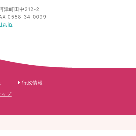
津町田中212-2
AX 0558-34-0099
lg.jp
報
行政情報
マップ