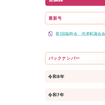
最新号
第1回臨時会 河津町議会
バックナンバー
令和8年
令和7年