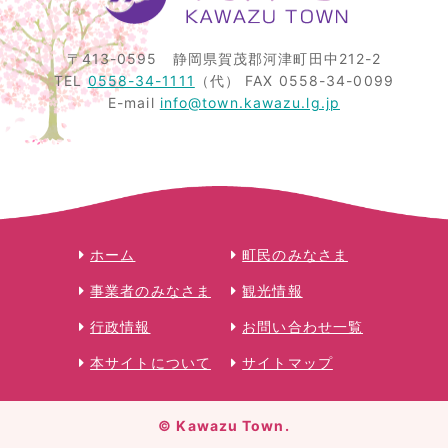
〒413-0595
静岡県賀茂郡河津町田中212-2
TEL
0558-34-1111
（代）
FAX 0558-34-0099
E-mail
info@town.kawazu.lg.jp
ホーム
町民のみなさま
事業者のみなさま
観光情報
行政情報
お問い合わせ一覧
本サイトについて
サイトマップ
© Kawazu Town.