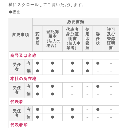
横にスクロールしてご覧いただけます。
●提出
必要書類
代表者
使
許可
登記簿
変
身分証
用
委
及び
変更事項
謄本
更
明書
印
任
登録
（法人の
届
鑑
状
証明
（個人事
場合）
届
書
業者）
商号又は名称
有
●
●
●
●
●
－
受任
者
無
●
●
●
●
－
－
本社の所在地
有
●
●
－
－
●
－
受任
者
無
●
●
－
－
－
－
代表者
有
●
●
●
－
●
－
受任
者
無
●
●
●
－
－
－
代表者印