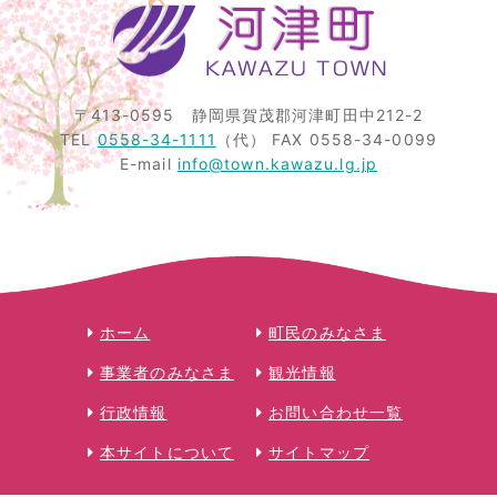
〒413-0595
静岡県賀茂郡河津町田中212-2
TEL
0558-34-1111
（代）
FAX 0558-34-0099
E-mail
info@town.kawazu.lg.jp
ホーム
町民のみなさま
事業者のみなさま
観光情報
行政情報
お問い合わせ一覧
本サイトについて
サイトマップ