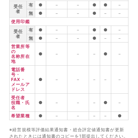
有
●
－
－
●
●
－
受任
者
無
●
－
－
●
－
－
使用印鑑
有
●
－
－
●
●
－
受任
者
無
●
－
－
●
－
－
営業所等
の
●
－
－
－
●
－
名称所在
地
電話番
号・
FAX・
●
－
－
－
－
－
メールア
ドレス
受任者
役職・氏
●
－
－
－
●
－
名
希望業種
●
－
－
－
－
●
※経営規模等評価結果通知書・総合評定値通知書が更新
されたときには通知書のコピーを1部提出してください。