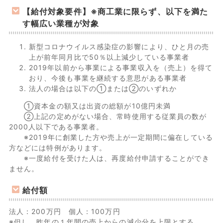
【給付対象要件】※商工業に限らず、以下を満た
す幅広い業種が対象
新型コロナウイルス感染症の影響により、ひと月の売
上が前年同月比で50％以上減少している事業者
2019年以前から事業による事業収入を（売上）を得て
おり、今後も事業を継続する意思がある事業者
法人の場合は以下の①または②のいずれか
①資本金の額又は出資の総額が10億円未満
②上記の定めがない場合、常時使用する従業員の数が
2000人以下である事業者。
※2019年に創業した方や売上が一定期間に偏在している
方などには特例があります。
※一度給付を受けた人は、再度給付申請することができ
ません。
給付額
法人：200万円 個人：100万円
※但し、昨年の１年間の売上からの減少分を上限とする