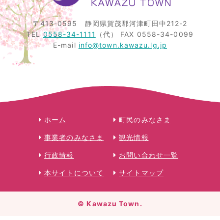
〒413-0595
静岡県賀茂郡河津町田中212-2
TEL
0558-34-1111
（代）
FAX 0558-34-0099
E-mail
info@town.kawazu.lg.jp
ホーム
町民のみなさま
事業者のみなさま
観光情報
行政情報
お問い合わせ一覧
本サイトについて
サイトマップ
© Kawazu Town.