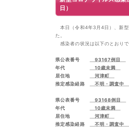
日）
本日（令和4年3月4日）、新型
た。
感染者の状況は以下のとおりで
県公表番号
93167
例目
年代
10歳未満
居住地
河津町
推定感染経路
不明・調査
県公表番号
93168
例目
年代
10歳未満
居住地
河津町
推定感染経路
不明・調査