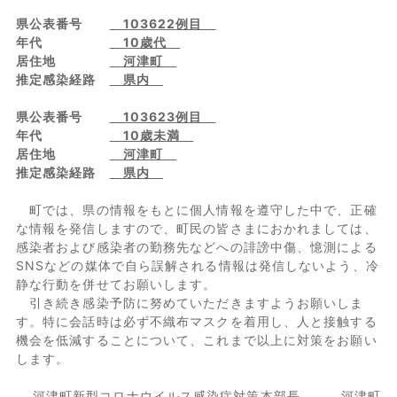
県公表番号
103622
例目
年代
10
歳代
居住地
河津町
推定感染経路
県内
県公表番号
103623
例目
年代
10歳未満
居住地
河津町
推定感染経路
県内
町では、県の情報をもとに個人情報を遵守した中で、正確
な情報を発信しますので、町民の皆さまにおかれましては、
感染者および感染者の勤務先などへの誹謗中傷、憶測による
SNSなどの媒体で自ら誤解される情報は発信しないよう、冷
静な行動を併せてお願いします。
引き続き感染予防に努めていただきますようお願いしま
す。特に会話時は必ず不織布マスクを着用し、人と接触する
機会を低減することについて、これまで以上に対策をお願い
します。
河津町新型コロナウイルス感染症対策本部長 河津町