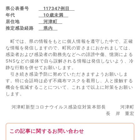
県公表番号
117347
例目
年代
10歳未満
居住地
河津町
推定感染経路
県内
町では、県の情報をもとに個人情報を遵守した中で、正確
な情報を発信しますので、町民の皆さまにおかれましては、
感染者および感染者の勤務先などへの誹謗中傷、憶測による
SNSなどの媒体で自ら誤解される情報は発信しないよう、冷
静な行動を併せてお願いします。
引き続き感染予防に努めていただきますようお願いしま
す。特に会話時は必ず不織布マスクを着用し、人と接触する
機会を低減することについて、これまで以上に対策をお願い
します。
河津町新型コロナウイルス感染症対策本部長 河津町
長 岸 重宏
この記事に関するお問い合わせ