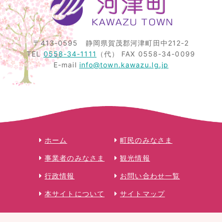
〒413-0595
静岡県賀茂郡河津町田中212-2
TEL
0558-34-1111
（代）
FAX 0558-34-0099
E-mail
info@town.kawazu.lg.jp
ホーム
町民のみなさま
事業者のみなさま
観光情報
行政情報
お問い合わせ一覧
本サイトについて
サイトマップ