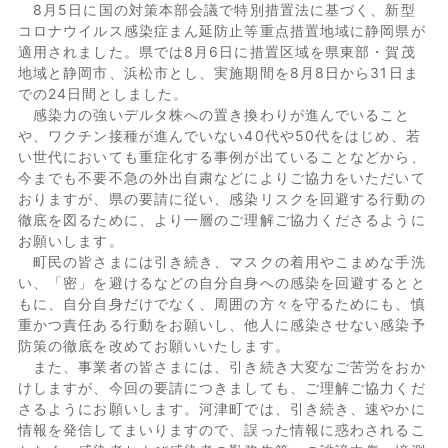
8月5日に国の対策本部会議で特別措置法に基づく、新型
コロナウイルス感染症まん延防止等重点措置地域に静岡県が
適用されました。県では8月6日に措置区域を県東部・賀茂
地域と静岡市、浜松市とし、実施期間を8月8日から31日ま
での24日間としました。
感染力の強いデルタ株への置き換わりが進んでいること
や、ワクチン接種が進んでいない40代や50代をはじめ、若
い世代においても重症化する事例が出ていることなどから、
今までも不要不急の外出自粛などによりご協力をいただいて
おりますが、県の要請に従い、感染リスクを回避する行動の
徹底を図るために、より一層のご理解ご協力くださるように
お願いします。
町民の皆さまには引き続き、マスクの着用やこまめな手洗
い、「密」を避けるなどの自分自身への感染を回避するとと
もに、自分自身だけでなく、周囲の方々を守るためにも、慎
重かつ責任ある行動をお願いし、他人に感染させない感染予
防策の徹底を改めてお願いいたします。
また、事業者の皆さまには、引き続き大変なご苦労をおか
けしますが、今回の要請につきましても、ご理解ご協力くだ
さるようにお願いします。河津町では、引き続き、速やかに
情報を発信してまいりますので、誤った情報に惑わされるこ