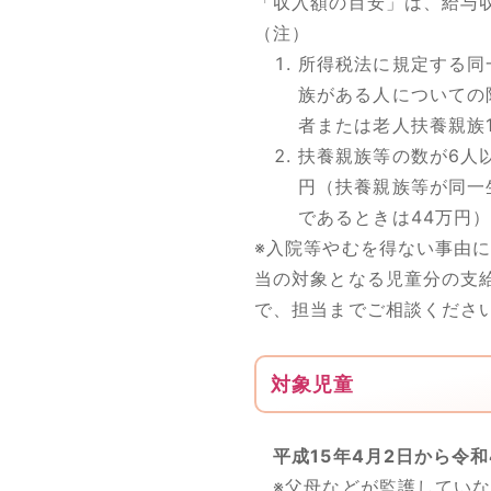
「収入額の目安」は、給与
（注）
所得税法に規定する同
族がある人についての
者または老人扶養親族
扶養親族等の数が6人
円（扶養親族等が同一
であるときは44万円
※入院等やむを得ない事由
当の対象となる児童分の支
で、担当までご相談くださ
対象児童
平成15年4月2日から令和
※父母などが監護していな