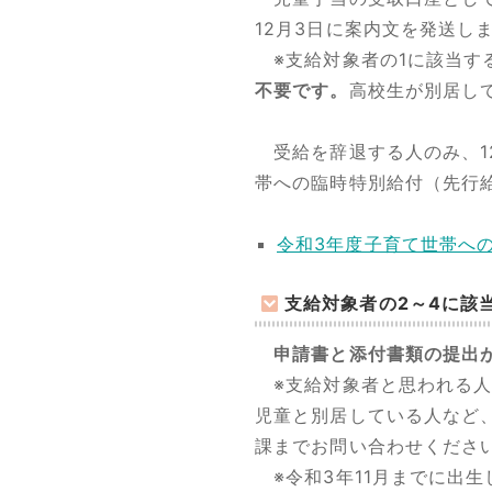
12月3日に案内文を発送し
※支給対象者の1に該当す
不要です。
高校生が別居し
受給を辞退する人のみ、12
帯への臨時特別給付（先行
令和3年度子育て世帯へ
支給対象者の2～4に該
申請書と添付書類の提出
※支給対象者と思われる人へ
児童と別居している人など
課までお問い合わせくださ
※令和3年11月までに出