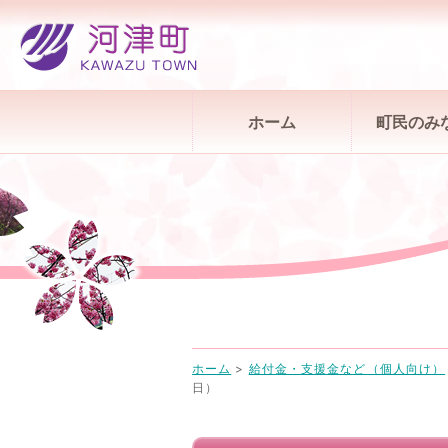
ホーム
町民のみ
ホーム
>
給付金・支援金など（個人向け）
日）