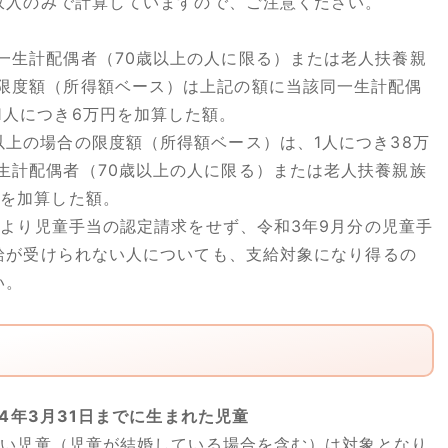
収入のみで計算していますので、ご注意ください。
一生計配偶者（70歳以上の人に限る）または老人扶養親
限度額（所得額ベース）は上記の額に当該同一生計配偶
1人につき6万円を加算した額。
以上の場合の限度額（所得額ベース）は、1人につき38万
生計配偶者（70歳以上の人に限る）または老人扶養親族
）を加算した額。
により児童手当の認定請求をせず、令和3年9月分の児童手
給が受けられない人についても、支給対象になり得るの
い。
4年3月31日までに生まれた児童
い児童（児童が結婚している場合を含む）は対象となり