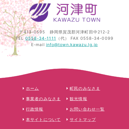
〒413-0595
静岡県賀茂郡河津町田中212-2
TEL
0558-34-1111
（代）
FAX 0558-34-0099
E-mail
info@town.kawazu.lg.jp
ホーム
町民のみなさま
事業者のみなさま
観光情報
行政情報
お問い合わせ一覧
本サイトについて
サイトマップ